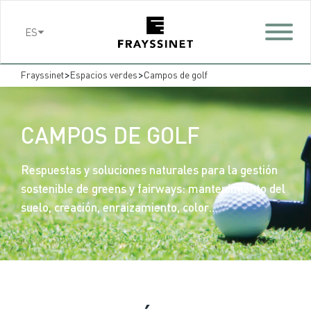
Cookies management panel
ES
>
>
Frayssinet
Espacios verdes
Campos de golf
CAMPOS DE GOLF
Respuestas y soluciones naturales para la gestión
sostenible de greens y fairways: mantenimiento del
suelo, creación, enraizamiento, color…