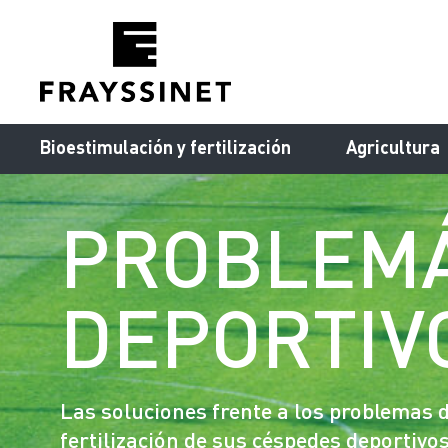
Cookies management panel
Bioestimulación y fertilización
Agricultura
PROBLEMÁ
DEPORTIV
Las soluciones frente a los problemas 
fertilización de sus céspedes deportivos