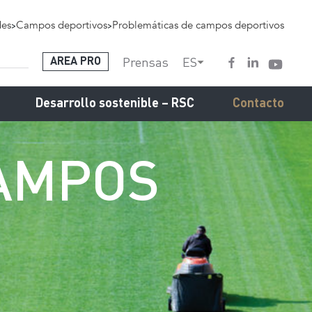
des
>
Campos deportivos
>
Problemáticas de campos deportivos
Prensas
ES
AREA PRO
Desarrollo sostenible – RSC
Contacto
AMPOS