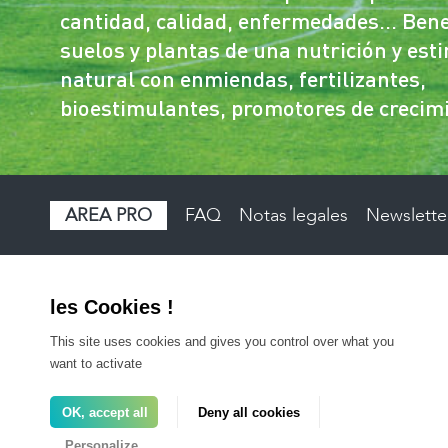
cantidad, calidad, enfermedades… Bene
suelos y plantas de una nutrición y est
natural con enmiendas, fertilizantes,
bioestimulantes, promotores de creci
AREA PRO
FAQ
Notas legales
Newslette
This site uses cookies and gives you control over what you
want to activate
OK, accept all
Deny all cookies
Personalize