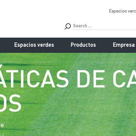
Espacios ver
Espacios verdes
Productos
Empresa
TICAS DE C
OS
de
 :