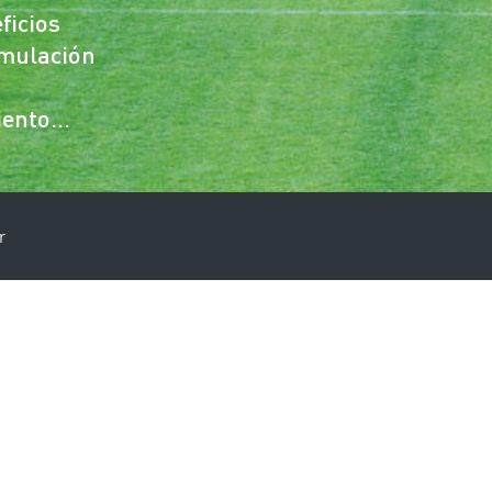
ficios
imulación
miento…
r