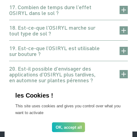
17. Combien de temps dure l'effet
OSIRYL dans le sol ?
18. Est-ce-que l'OSIRYL marche sur
tout type de sol ?
19. Est-ce-que l’OSIRYL est utilisable
sur bouture ?
20. Est-il possible d’envisager des
applications d’OSIRYL plus tardives,
en automne sur plantes pérennes ?
21. Au regard des résultats de
l’OSIRYL sur la résistance des racines,
est-il possible d’améliorer la nutrition
This site uses cookies and gives you control over what you
des cultures en situation de stress ?
want to activate
OK, accept all