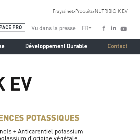
Frayssinet
>
Produits
>
NUTRIBIO K EV
Vu dans la presse
FR
PACE PRO
se
Développement Durable
Contact
K EV
IENCES POTASSIQUES
nols + Anticarentiel potassium
 potassium d’origine végétale