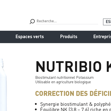
ES
Espaces verts
Produits
Entrepri
NUTRIBIO 
Biostimulant nutritionnel Potassium
Utilisable en agriculture biologique
CORRECTION DES DÉFIC
Synergie biostimulant & polyphé
Équilibre NK (3,8 – 7,6) riche en