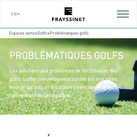
Cookies management panel
FR
>
>
Espaces verts
Golfs
Problématiques golfs
PROBLÉMATIQUES GOLFS
Les solutions aux problèmes de fertilisation des
golfs. Lutter naturellement contre les maladies,
nourrir les sols et les plantes avec des engrais
naturels solides et liquides.