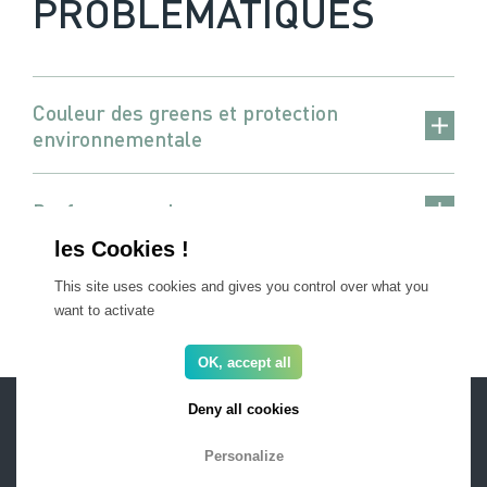
PROBLÉMATIQUES
Couleur des greens et protection
environnementale
Performance des greens
Risques de compaction et résistance
This site uses cookies and gives you control over what you
aux stress
want to activate
OK, accept all
ESPACE PRO
FAQ
Deny all cookies
Recrutement
Mentions légales
Newsletter
Personalize