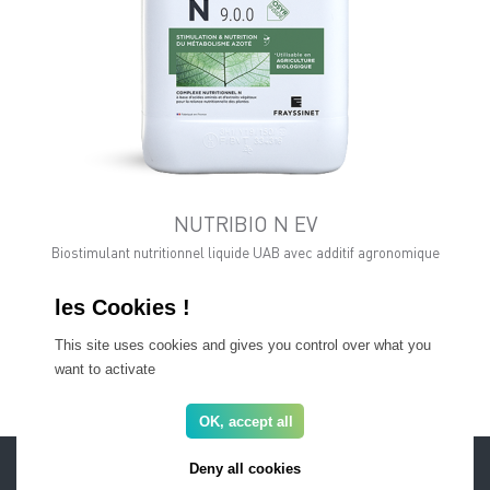
NUTRIBIO N EV
Biostimulant nutritionnel liquide UAB avec additif agronomique
This site uses cookies and gives you control over what you
Tous nos produits
want to activate
OK, accept all
ESPACE PRO
FAQ
Deny all cookies
Recrutement
Mentions légales