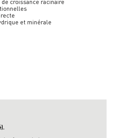
 de croissance racinaire
tionnelles
irecte
ydrique et minérale
).