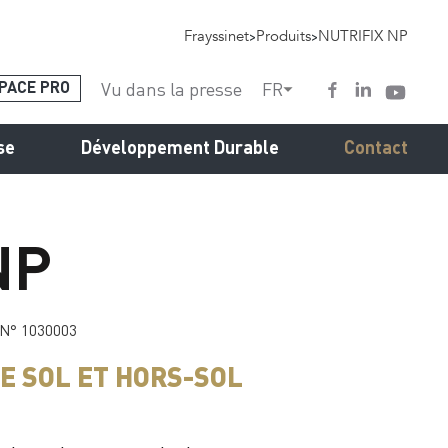
Frayssinet
>
Produits
>
NUTRIFIX NP
Vu dans la presse
FR
PACE PRO
se
Développement Durable
Contact
NP
 N° 1030003
E SOL ET HORS-SOL