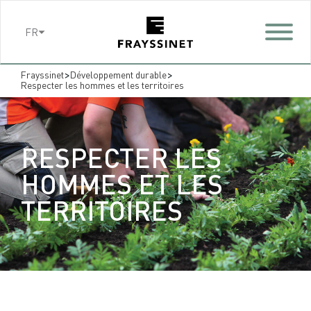
Cookies management panel
FR
>
>
Frayssinet
Développement durable
Respecter les hommes et les territoires
RESPECTER LES
HOMMES ET LES
TERRITOIRES