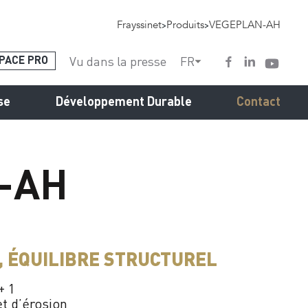
Frayssinet
>
Produits
>
VEGEPLAN-AH
Vu dans la presse
FR
PACE PRO
se
Développement Durable
Contact
-AH
, ÉQUILIBRE STRUCTUREL
+ 1
et d’érosion