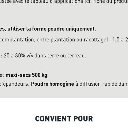
ustée avec le tableau d’applications (cf. fiche du prod
es, utiliser la forme poudre uniquement.
omplantation, entre plantation ou racottage) : 1,5 à 2
: 25 à 30% v/v dans terre ou terreau.
 et
.
maxi-sacs 500 kg
 d’épandeurs.
à diffusion rapide dans
Poudre homogène
CONVIENT POUR