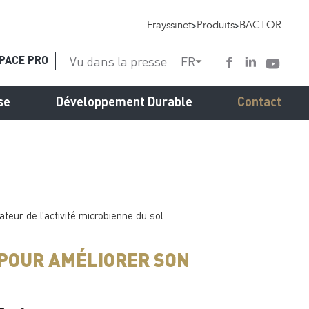
Frayssinet
>
Produits
>
BACTOR
Vu dans la presse
FR
PACE PRO
se
Développement Durable
Contact
eur de l’activité microbienne du sol
 POUR AMÉLIORER SON