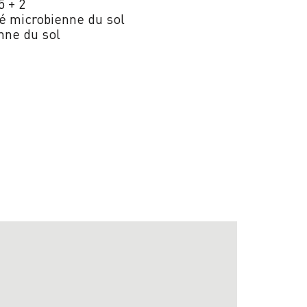
5 + 2
té microbienne du sol
enne
du sol