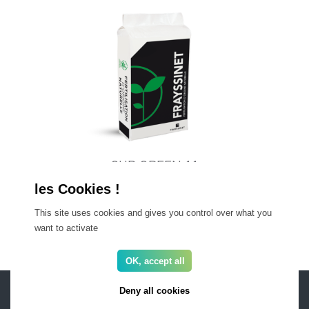
CUP GREEN 11
Engrais organo-minéral
This site uses cookies and gives you control over what you
1
2
3
…
6
want to activate
OK, accept all
ESPACE PRO
FAQ
Deny all cookies
Recrutement
Mentions légales