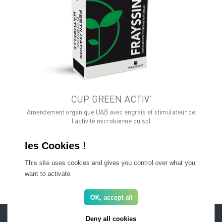
CUP GREEN ACTIV'
Amendement organique UAB avec engrais et stimulateur de
l’activité microbienne du sol
This site uses cookies and gives you control over what you
Tous nos produits
want to activate
OK, accept all
ESPACE PRO
FAQ
Deny all cookies