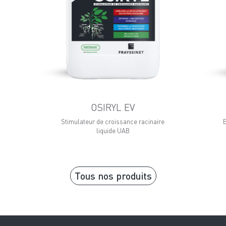
OSIRYL EV
Stimulateur de croissance racinaire
E
e
liquide UAB
Tous nos produits