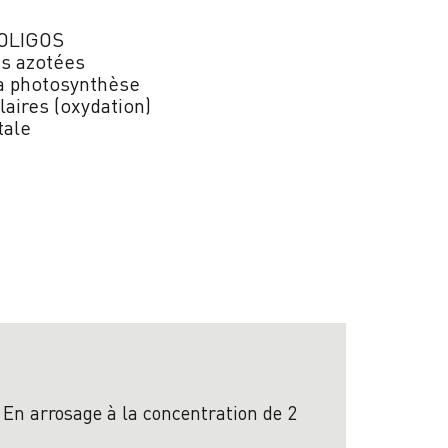
 OLIGOS
es azotées
la photosynthèse
laires (oxydation)
tale
). En arrosage à la concentration de 2