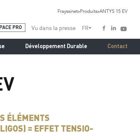
Frayssinet
>
Produits
>
ANTYS 15 EV
Vu dans la presse
FR
PACE PRO
se
Développement Durable
Contact
EV
ES ÉLÉMENTS
LIGOS) = EFFET TENSIO-