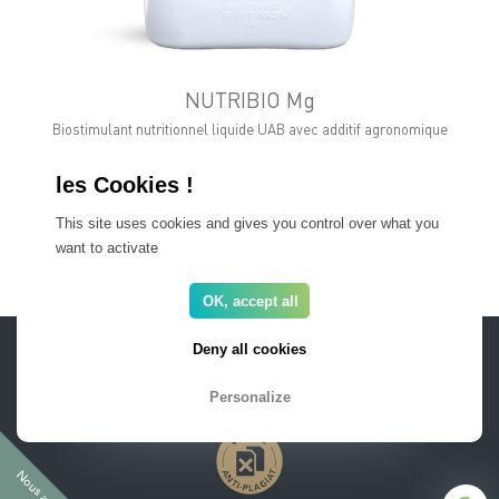
NUTRIBIO Mg
Biostimulant nutritionnel liquide UAB avec additif agronomique
This site uses cookies and gives you control over what you
Tous nos produits
want to activate
OK, accept all
ESPACE PRO
FAQ
Deny all cookies
Recrutement
Mentions légales
Newsletter
Personalize