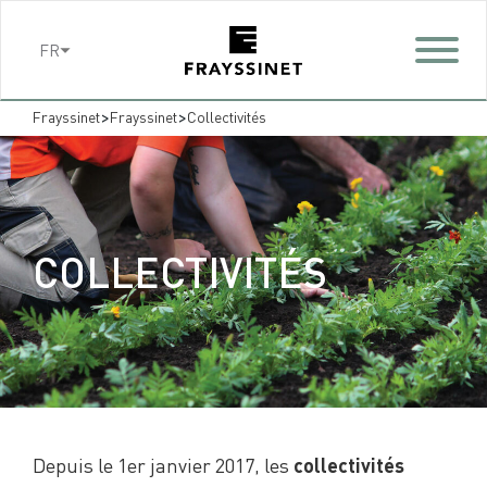
Cookies management panel
FR
>
>
Frayssinet
Frayssinet
Collectivités
COLLECTIVITÉS
Depuis le 1er janvier 2017, les
collectivités