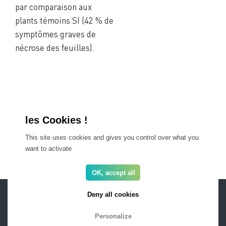
par comparaison aux
plants témoins SI (42 % de
symptômes graves de
nécrose des feuilles).
En savoir plus sur l’OSYR en grande culture
En savoir plus sur l’OSYR en cultures spécialisées
This site uses cookies and gives you control over what you
want to activate
OK, accept all
ESPACE PRO
FAQ
Deny all cookies
Recrutement
Mentions légales
Newsletter
Personalize