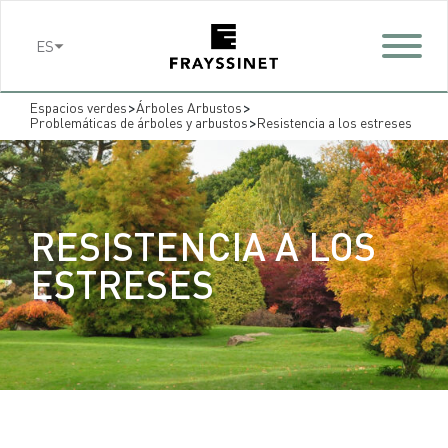
Cookies management panel
ES
>
>
Espacios verdes
Árboles Arbustos
>
Problemáticas de árboles y arbustos
Resistencia a los estreses
RESISTENCIA A LOS
ESTRESES