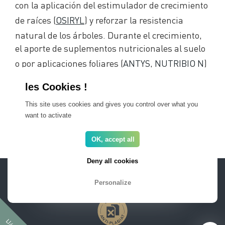
con la aplicación del estimulador de crecimiento
de raíces (
OSIRYL
) y reforzar la resistencia
natural de los árboles. Durante el crecimiento,
el aporte de suplementos nutricionales al suelo
o por aplicaciones foliares (
ANTYS
,
NUTRIBIO N
)
permite limitar el nivel de estrés y mejorar la
nutrición de los árboles.
This site uses cookies and gives you control over what you
Contáctenos
para obtener más información
want to activate
sobre el PNE.
OK, accept all
Deny all cookies
AREA PRO
FAQ
Notas legales
Newsletter
Personalize