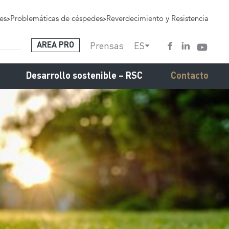
es
>
Problemáticas de céspedes
>
Reverdecimiento y Resistencia
Prensas
ES
AREA PRO
Desarrollo sostenible – RSC
Contacto