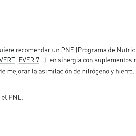
uiere recomendar un PNE (Programa de Nutrició
VERT
,
EVER 7
…), en sinergia con suplementos n
n de mejorar la asimilación de nitrógeno y hierro.
 el PNE.