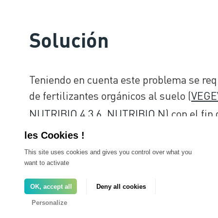
Solución
Teniendo en cuenta este problema se req
de fertilizantes orgánicos al suelo (
VEGE
NUTRIBIO 4.3.6
,
NUTRIBIO N
) con el fi
This site uses cookies and gives you control over what you
Contáctenos
para más información sobre
want to activate
OK, accept all
Deny all cookies
Personalize