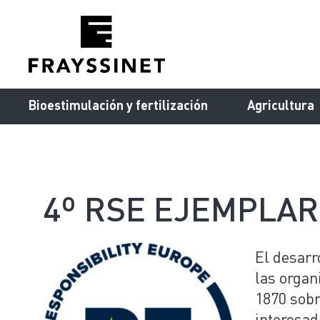
Cookies management panel
Bioestimulación y fertilización
Agricultura
4º RSE EJEMPLA
El desarr
las organ
1870 sobr
interesad