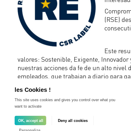
Compromet
(RSE) des
consecuti
Este resu
valores: Sostenible, Exigente, Innovador
nuestras acciones da fe de un alto nivel 
empleados, que trabajan a diario para ga
Plenamente integrado en nuestra estrateg
de nuestros mercados: cambio climático, 
para optimizar nuestros procesos y ajust
This site uses cookies and gives you control over what you
want to activate
OK, accept all
Deny all cookies
Personalize