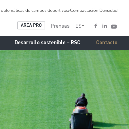
roblemáticas de campos deportivos
>
Compactación Densidad
Prensas
ES
AREA PRO
Desarrollo sostenible – RSC
Contacto