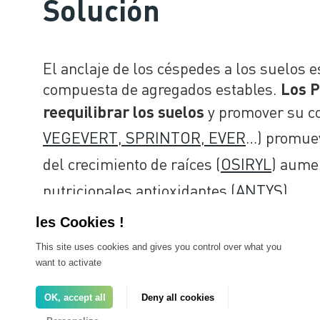
Solución
El anclaje de los céspedes a los suelos 
compuesta de agregados estables.
Los P
y promover su co
reequilibrar los suelos
VEGEVERT, SPRINTOR, EVER
…) promuev
del crecimiento de raíces (
OSIRYL
) aume
nutricionales antioxidantes (
ANTYS
).
This site uses cookies and gives you control over what you
Contactenos
con para obtener más infor
want to activate
OK, accept all
Deny all cookies