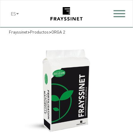
Cookies management panel
ES
>
>
Frayssinet
Productos
ORGA 2