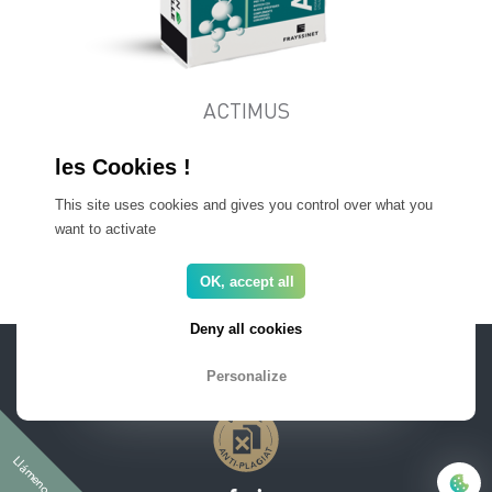
ACTIMUS
Abono órgano-mineral BIO con aditivos agronómicos
This site uses cookies and gives you control over what you
want to activate
Todos nuestros productos
OK, accept all
Deny all cookies
AREA PRO
FAQ
Notas legales
Newsletter
Personalize
Llámenos