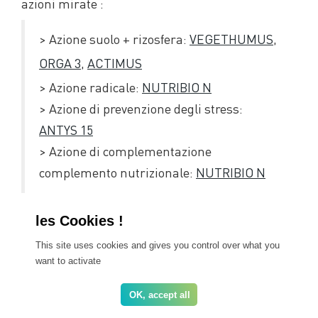
azioni mirate :
> Azione suolo + rizosfera:
VEGETHUMUS
,
ORGA 3
,
ACTIMUS
> Azione radicale:
NUTRIBIO N
> Azione di prevenzione degli stress:
ANTYS 15
> Azione di complementazione
complemento nutrizionale:
NUTRIBIO N
Contattateci
per maggiori informazioni sul PNS
This site uses cookies and gives you control over what you
Scoprite tutti i
want to activate
prodotti Frayssinet destinati alla viticoltura
OK, accept all