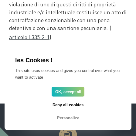
violazione di uno di questi diritti di proprietà
industriale e/o intellettuale costituisce un atto di
contraffazione sanzionabile con una pena
detentiva o con una sanzione pecuniaria. (
articolo L335-2-1
)
Clausola attributiva di competenza
Questo sito web è soggetto alle leggi francesi. In
This site uses cookies and gives you control over what you
caso di controversie, sarà competente soltanto il
want to activate
tribunale di Castres (81) in Francia.
OK, accept all
Deny all cookies
AREA PRO
FAQ
Informazioni legali
Newsletter
Personalize