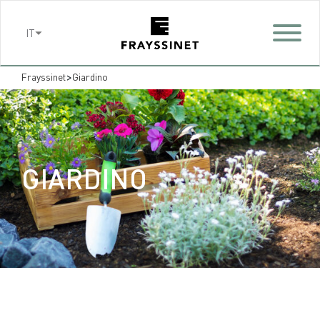
Cookies management panel
IT
>
Frayssinet
Giardino
GIARDINO