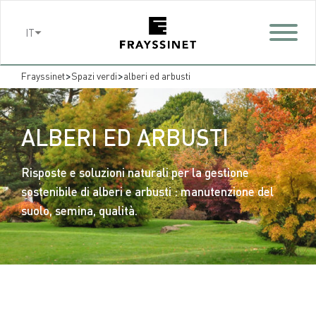
Cookies management panel
IT
>
>
Frayssinet
Spazi verdi
alberi ed arbusti
ALBERI ED ARBUSTI
Risposte e soluzioni naturali per la gestione
sostenibile di alberi e arbusti : manutenzione del
suolo, semina, qualità.