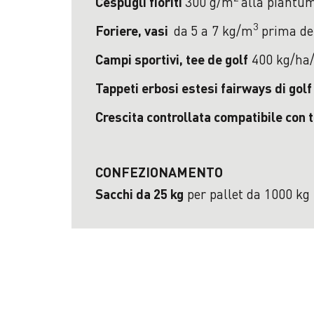
300 g/m
alla piantu
Cespugli fioriti
3
da
5 a 7 kg/m
prima de
Foriere, vasi
400 kg/ha/a
Campi sportivi, tee de golf
Tappeti erbosi estesi fairways di gol
Crescita controllata compatibile con t
CONFEZIONAMENTO
per pallet da 1000 kg
Sacchi da 25 kg