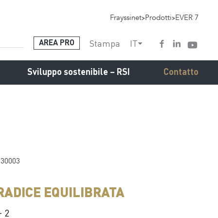
Frayssinet
>
Prodotti
>
EVER 7
Stampa
IT
AREA PRO
Sviluppo sostenibile – RSI
Contatto
030003
RADICE EQUILIBRATA
+ 2