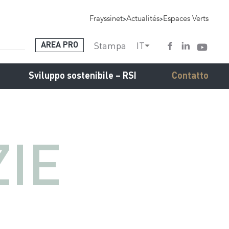
Frayssinet
>
Actualités
>
Espaces Verts
Stampa
IT
AREA PRO
Sviluppo sostenibile – RSI
Contatto
ZIE