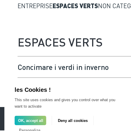
ENTREPRISE
ESPACES VERTS
NON CATEG
ESPACES VERTS
Concimare i verdi in inverno
This site uses cookies and gives you control over what you
want to activate
AREA PRO
FAQ
Informazioni legali
Newsl
OK, accept all
Deny all cookies
Personalize