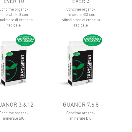
EVER 10
EVER 3
Concime organo-
Concime organo-
minerale BIO con
minerale BIO con
molatore di crescita
stimolatore di crescita
radicale
radicale
UANOR 3.6.12
GUANOR 7.6.8
Concime organo-
Concime organo-
minerale BIO
minerale BIO