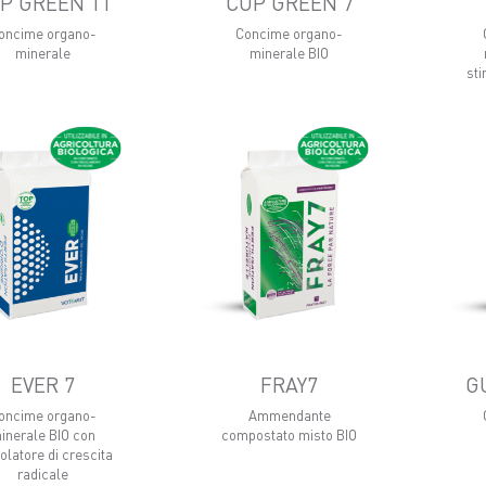
P GREEN 11
CUP GREEN 7
oncime organo-
Concime organo-
minerale
minerale BIO
sti
EVER 7
FRAY7
G
oncime organo-
Ammendante
inerale BIO con
compostato misto BIO
olatore di crescita
radicale