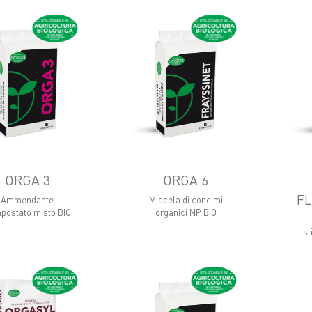
ORGA 3
ORGA 6
F
Ammendante
Miscela di concimi
postato misto BIO
organici NP BIO
st