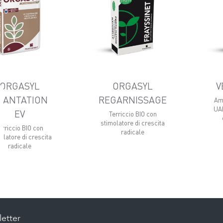
ORGASYL
ORGASYL
V
LANTATION
REGARNISSAGE
Am
UAB
EV
Terriccio BIO con
stimolatore di crescita
erriccio BIO con
radicale
olatore di crescita
radicale
etter