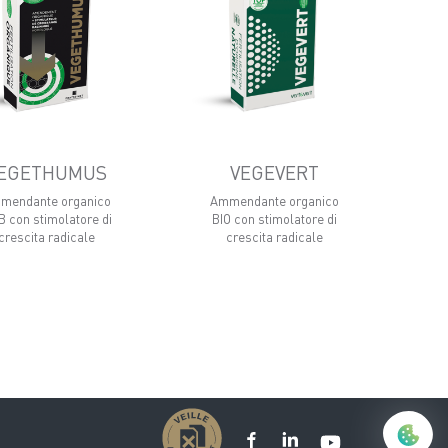
EGETHUMUS
VEGEVERT
mendante organico
Ammendante organico
 con stimolatore di
BIO con stimolatore di
crescita radicale
crescita radicale