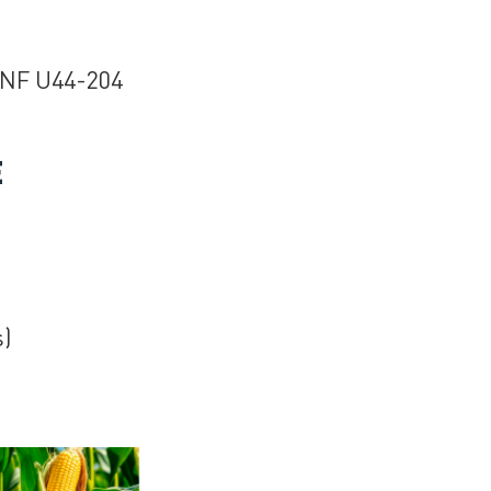
NF U44-204
E
s)