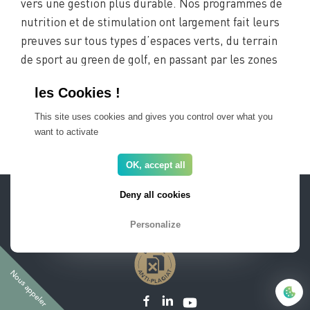
vers une gestion plus durable. Nos programmes de
nutrition et de stimulation ont largement fait leurs
preuves sur tous types d’espaces verts, du terrain
de sport au green de golf, en passant par les zones
de fleurissement.
This site uses cookies and gives you control over what you
Voir l’interview de Thierry RONCALLI
want to activate
Revenir aux interviews des responsables régionaux
OK, accept all
ESPACE PRO
FAQ
Deny all cookies
Recrutement
Mentions légales
Newsletter
Personalize
Nous appeler