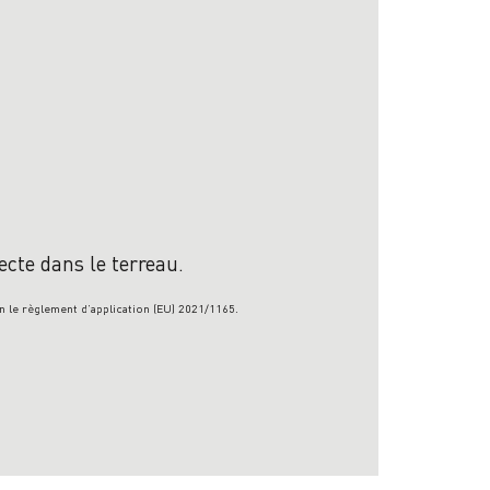
ecte dans le terreau.
lon le règlement d’application (EU) 2021/1165.