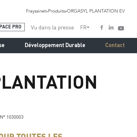
Frayssinet
>
Produits
>
ORGASYL PLANTATION EV
Vu dans la presse
FR
PACE PRO
se
Développement Durable
Contact
PLANTATION
 N° 1030003
OUR TOUTES LES