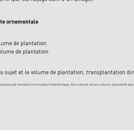
ante ornementale
volume de plantation.
volume de plantation.
du sujet et le volume de plantation, transplantation dir
ologique est limitée à l’horticulture (maraîchage, floriculture, arboriculture, pépinière) se