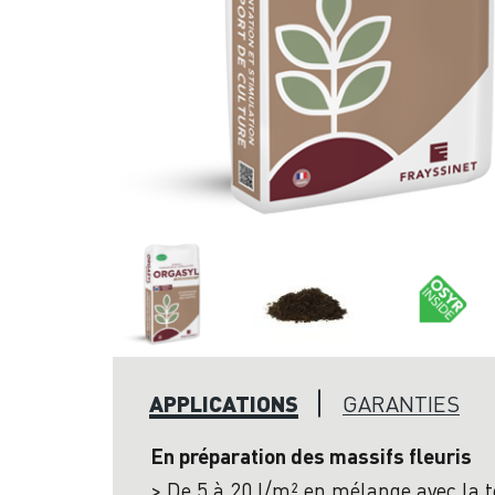
APPLICATIONS
GARANTIES
En préparation des massifs fleuris
> De 5 à 20 l/m² en mélange avec la t