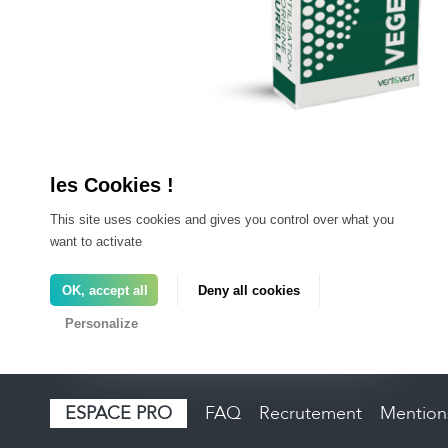
VEGEVERT
Amendement organique UAB avec
stimulateur de croissance racinair
This site uses cookies and gives you control over what you
want to activate
OK, accept all
Deny all cookies
Personalize
ESPACE PRO
FAQ
Recrutement
Mentions