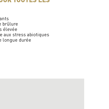
lants
e brûlure
s élevée
ce aux stress abiotiques
ée longue durée