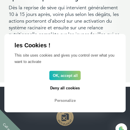
Dès la reprise de sève qui intervient généralement
10 à 15 jours après, voire plus selon les dégâts, les
actions porteront d’abord sur une activation du
système racinaire et ensuite sur une relance
nutritionnelle complète sur les jeunes feuilles qui se
renouvelleront.
Relancer la croissance des vignes post gel
This site uses cookies and gives you control over what you
want to activate
Laura Blomme, bla bla chez Frayssinet
OK, accept all
Deny all cookies
PRO AREA
FAQ
Privacy and Legal
Newsletter
Personalize
Call us